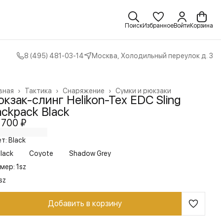
Поиск
Избранное
Войти
Корзина
8 (495) 481-03-14
Москва, Холодильный переулок д. 3
вная
›
Тактика
›
Снаряжение
›
Сумки и рюкзаки
кзак-слинг Helikon-Tex EDC Sling
ckpack Black
 700 ₽
т: Black
lack
Coyote
Shadow Grey
мер: 1sz
sz
Добавить в корзину