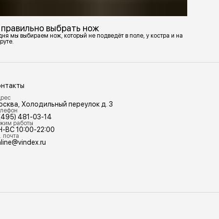
 правильно выбрать нож
ня мы выбираем нож, который не подведёт в поле, у костра и на
руте.
онтакты
рес
осква, Холодильный переулок д. 3
лефон
(495) 481-03-14
жим работы
Н-ВС 10:00-22:00
. почта
line@vindex.ru