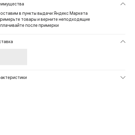
еимущества
оставим в пункты выдачи Яндекс Маркета
римерьте товары и верните неподходящие
плачивайте после примерки
ставка
рактеристики
икул
PL-ESB-CD-01
ет
Black
змер
1sz
л
Унисекс
енд
Helikon-Tex