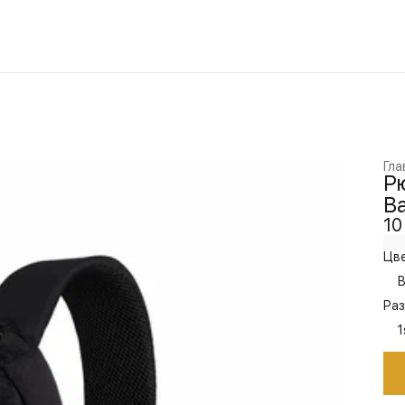
Гла
Рю
Ba
10
Цве
B
Раз
1