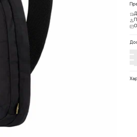
Пр
Д
П
О
До
Ха
Арт
Цв
Ра
По
Бр