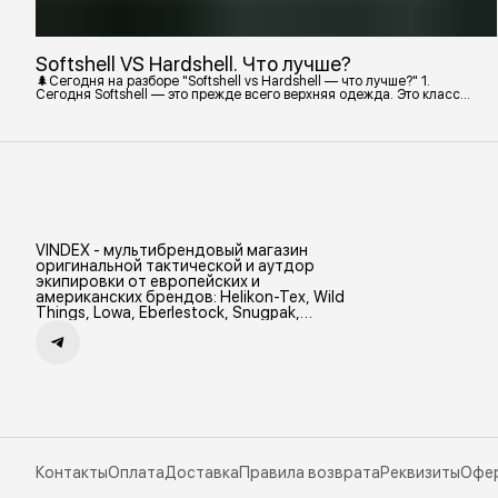
Softshell VS Hardshell. Что лучше?
🌲Сегодня на разборе "Softshell vs Hardshell — что лучше?" 1.
Сегодня Softshell — это прежде всего верхняя одежда. Это класс
тёплой и эластичной одежды, созданной объединить комфорт флиса
и ветрозащиту в одном слое. Внутри бывают разные типы: •
Влагозащитный мембранный Softshell. Когда необходима вещь с
максимально прочной, эластичной тканью. • Ветрозащитный
мембранный Softshell Демисезонная гор
VINDEX - мультибрендовый магазин
оригинальной тактической и аутдор
экипировки от европейских и
американских брендов: Helikon-Tex, Wild
Things, Lowa, Eberlestock, Snugpak,
Zamberlan и др.
Контакты
Оплата
Доставка
Правила возврата
Реквизиты
Офе