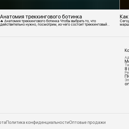
Анатомия треккингового ботинка
Как
🔥 Анатомия треккингового ботинка Чтобы выбрать то, что
Сегод
действительно нужно, посмотрим, из чего состоит треккинговый
марш
ботинок. 1. Подмётка Нижний резиновый слой, который обеспечивает
контакт с поверхностью. Подмётки делают из вулканизированной
резины с добавлением других материалов в разных пропорциях.
Обеспечивает сцепление с поверхностью, защиту от истрирания и
износа, а также безопасность. 2
К
Ад
М
Те
8 
Ре
П
Эл
on
рта
Политика конфиденциальности
Оптовые продажи