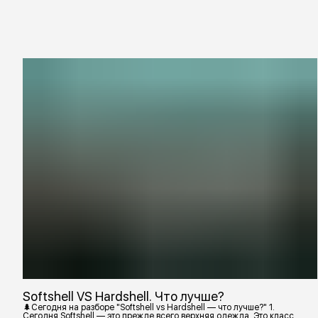
Softshell VS Hardshell. Что лучше?
🌲Сегодня на разборе "Softshell vs Hardshell — что лучше?" 1.
Сегодня Softshell — это прежде всего верхняя одежда. Это класс