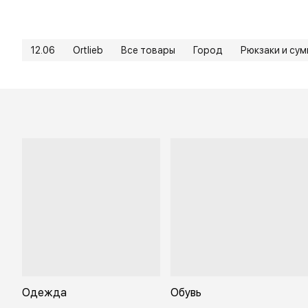
12.06
Ortlieb
Все товары
Город
Рюкзаки и сум
Одежда
Обувь