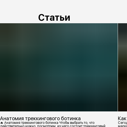
Статьи
Анатомия треккингового ботинка
Как
🔥 Анатомия треккингового ботинка Чтобы выбрать то, что
Сегод
действительно нужно, посмотрим, из чего состоит треккинговый
марш