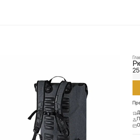
Гла
Рю
25
Пр
Д
П
О