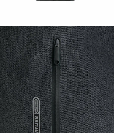
пра
выб
от 
• В
• Ш
• Г
• О
• Н
• М