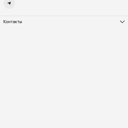
Контакты
Адрес
Москва, Холодильный переулок д. 3
Телефон
8 (495) 481-03-14
Режим работы
ПН-ВС 10:00-22:00
Эл. почта
online@vindex.ru