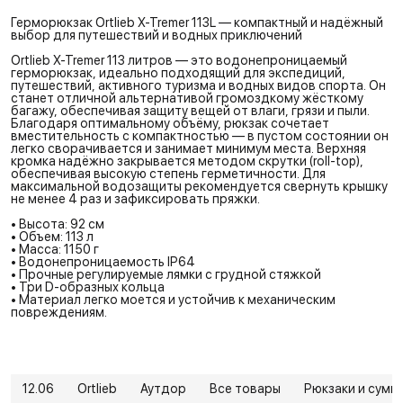
Герморюкзак Ortlieb X-Tremer 113L — компактный и надёжный
выбор для путешествий и водных приключений
Ortlieb X-Tremer 113 литров — это водонепроницаемый
герморюкзак, идеально подходящий для экспедиций,
путешествий, активного туризма и водных видов спорта. Он
станет отличной альтернативой громоздкому жёсткому
багажу, обеспечивая защиту вещей от влаги, грязи и пыли.
Благодаря оптимальному объёму, рюкзак сочетает
вместительность с компактностью — в пустом состоянии он
легко сворачивается и занимает минимум места. Верхняя
кромка надёжно закрывается методом скрутки (roll-top),
обеспечивая высокую степень герметичности. Для
максимальной водозащиты рекомендуется свернуть крышку
не менее 4 раз и зафиксировать пряжки.
• Высота: 92 см
• Объем: 113 л
• Масса: 1150 г
• Водонепроницаемость IP64
• Прочные регулируемые лямки с грудной стяжкой
• Три D-образных кольца
• Материал легко моется и устойчив к механическим
повреждениям.
12.06
Ortlieb
Аутдор
Все товары
Рюкзаки и сумк