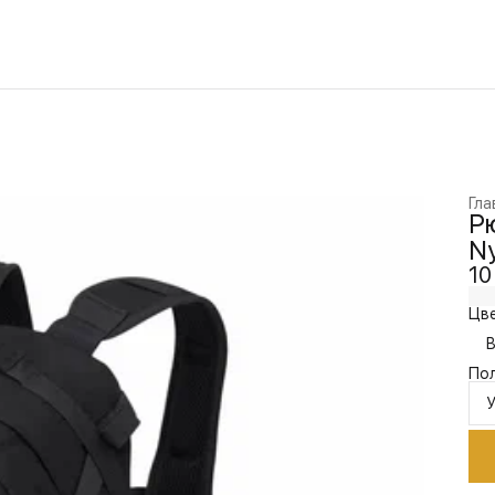
Гла
Рю
Ny
10
Цве
B
По