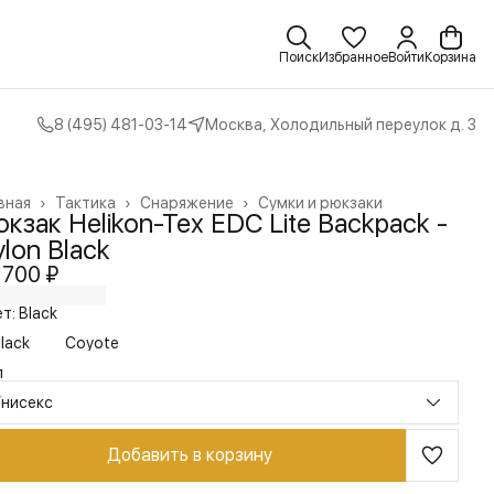
Поиск
Избранное
Войти
Корзина
8 (495) 481-03-14
Москва, Холодильный переулок д. 3
вная
›
Тактика
›
Снаряжение
›
Сумки и рюкзаки
кзак Helikon-Tex EDC Lite Backpack -
lon Black
 700 ₽
т: Black
lack
Coyote
л
Унисекс
Добавить в корзину