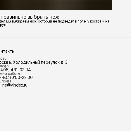
 правильно выбрать нож
ня мы выбираем нож, который не подведёт в поле, у костра и на
руте.
онтакты
рес
осква, Холодильный переулок д. 3
лефон
(495) 481-03-14
жим работы
Н-ВС 10:00-22:00
. почта
line@vindex.ru