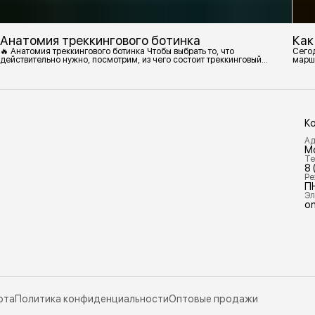
Анатомия треккингового ботинка
Как
🔥 Анатомия треккингового ботинка Чтобы выбрать то, что
Сегод
действительно нужно, посмотрим, из чего состоит треккинговый
марш
ботинок. 1. Подмётка Нижний резиновый слой, который обеспечивает
контакт с поверхностью. Подмётки делают из вулканизированной
резины с добавлением других материалов в разных пропорциях.
Обеспечивает сцепление с поверхностью, защиту от истрирания и
износа, а также безопасность. 2
К
Ад
М
Те
8 
Ре
П
Эл
on
рта
Политика конфиденциальности
Оптовые продажи