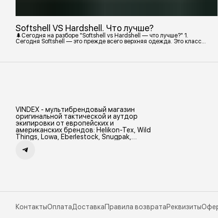
Softshell VS Hardshell. Что лучше?
🌲Сегодня на разборе "Softshell vs Hardshell — что лучше?" 1.
Сегодня Softshell — это прежде всего верхняя одежда. Это класс
тёплой и эластичной одежды, созданной объединить комфорт флиса
и ветрозащиту в одном слое. Внутри бывают разные типы: •
Влагозащитный мембранный Softshell. Когда необходима вещь с
максимально прочной, эластичной тканью. • Ветрозащитный
мембранный Softshell Демисезонная гор
VINDEX - мультибрендовый магазин
оригинальной тактической и аутдор
экипировки от европейских и
американских брендов: Helikon-Tex, Wild
Things, Lowa, Eberlestock, Snugpak,
Zamberlan и др.
Контакты
Оплата
Доставка
Правила возврата
Реквизиты
Офе