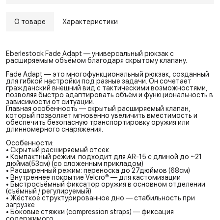
О товаре
Характеристики
Eberlestock Fade Adapt — универсальный рюкзак с
расширяемым объёмом благодаря скрытому клапану.
Fade Adapt — это многофункциональный рюкзак, созданный
для гибкой настройки под разные задачи. Он сочетает
гражданский внешний вид с тактическими возможностями,
позволяя быстро адаптировать объём и функциональность в
зависимости от ситуации.
Главная особенность — скрытый расширяемый клапан,
который позволяет мгновенно увеличить вместимость и
обеспечить безопасную транспортировку оружия или
длинномерного снаряжения.
Особенности:
• Скрытый расширяемый отсек
• Компактный режим: подходит для AR-15 с длиной до ~21
дюйма(53см) (со сложенным прикладом)
• Расширенный режим: переноска до 27дюймов (68см)
• Внутреннее покрытие Velcro® — для кастомизации
• Быстросъёмный фиксатор оружия в основном отделении
(съёмный / регулируемый)
• Жёсткое структурированное дно — стабильность при
загрузке
• Боковые стяжки (compression straps) — фиксация
содержимого