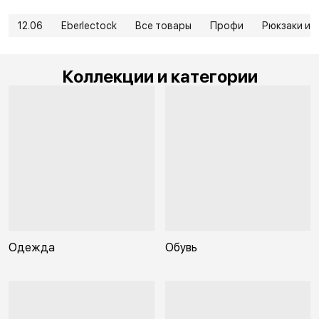
12.06
Eberlectock
Все товары
Профи
Рюкзаки и 
Коллекции и категории
Одежда
Обувь