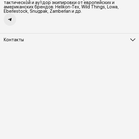
Ветрозащитный мембранный
сцепление с поверхностью,
тактической и аутдор экипировки от европейских и
Softshell Демисезонная гор
защиту от истрирания и износа,
американских брендов: Helikon-Tex, Wild Things, Lowa,
а также безопасность. 2
Eberlestock, Snugpak, Zamberlan и др.
Контакты
Адрес
Москва, Холодильный переулок д. 3
Телефон
8 (495) 481-03-14
Режим работы
ПН-ВС 10:00-22:00
Эл. почта
online@vindex.ru