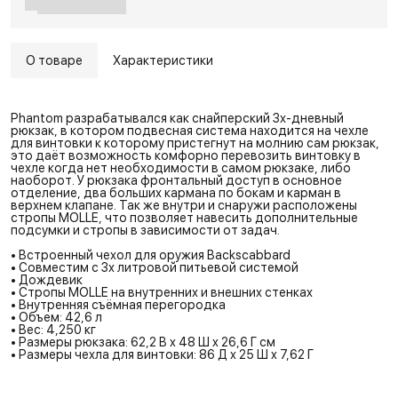
О товаре
Характеристики
Phantom разрабатывался как снайперский 3х-дневный
рюкзак, в котором подвесная система находится на чехле
для винтовки к которому пристегнут на молнию сам рюкзак,
это даёт возможность комфорно перевозить винтовку в
чехле когда нет необходимости в самом рюкзаке, либо
наоборот. У рюкзака фронтальный доступ в основное
отделение, два больших кармана по бокам и карман в
верхнем клапане. Так же внутри и снаружи расположены
стропы MOLLE, что позволяет навесить дополнительные
подсумки и стропы в зависимости от задач.
• Встроенный чехол для оружия Backscabbard
• Совместим с 3х литровой питьевой системой
• Дождевик
• Стропы MOLLE на внутренних и внешних стенках
• Внутренняя съёмная перегородка
• Объем: 42,6 л
• Вес: 4,250 кг
• Размеры рюкзака: 62,2 В x 48 Ш x 26,6 Г см
• Размеры чехла для винтовки: 86 Д x 25 Ш x 7,62 Г