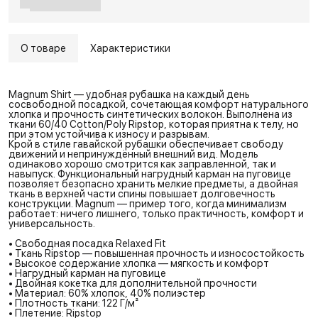
О товаре
Характеристики
Magnum Shirt — удобная рубашка на каждый день
сосвободной посадкой, сочетающая комфорт натурального
хлопка и прочность синтетических волокон. Выполнена из
ткани 60/40 Cotton/Poly Ripstop, которая приятна к телу, но
при этом устойчива к износу и разрывам.
Крой в стиле гавайской рубашки обеспечивает свободу
движений и непринуждённый внешний вид. Модель
одинаково хорошо смотрится как заправленной, так и
навыпуск. Функциональный нагрудный карман на пуговице
позволяет безопасно хранить мелкие предметы, а двойная
ткань в верхней части спины повышает долговечность
конструкции. Magnum — пример того, когда минимализм
работает: ничего лишнего, только практичность, комфорт и
универсальность.
• Свободная посадка Relaxed Fit
• Ткань Ripstop — повышенная прочность и износостойкость
• Высокое содержание хлопка — мягкость и комфорт
• Нагрудный карман на пуговице
• Двойная кокетка для дополнительной прочности
• Материал: 60% хлопок, 40% полиэстер
• Плотность ткани: 122 Г/м²
• Плетение: Ripstop