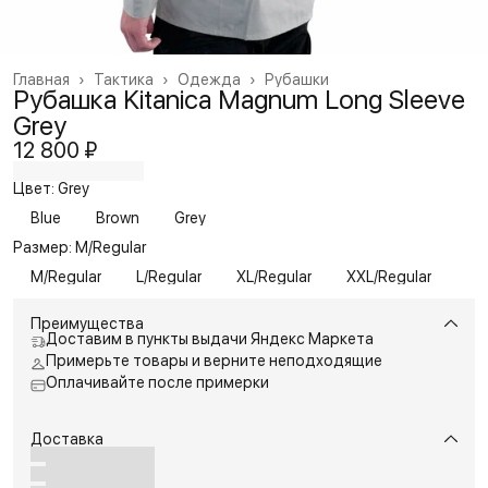
Главная
›
Тактика
›
Одежда
›
Рубашки
Рубашка Kitanica Magnum Long Sleeve
Grey
12 800 ₽
Цвет: Grey
Blue
Brown
Grey
Размер: M/Regular
M/Regular
L/Regular
XL/Regular
XXL/Regular
Преимущества
Доставим в пункты выдачи Яндекс Маркета
Примерьте товары и верните неподходящие
Оплачивайте после примерки
Доставка