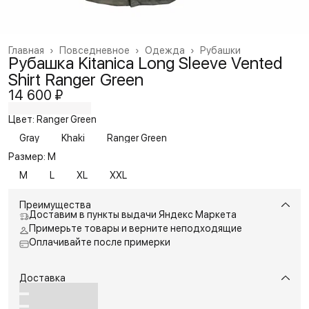
Главная
›
Повседневное
›
Одежда
›
Рубашки
Рубашка Kitanica Long Sleeve Vented
Shirt Ranger Green
14 600 ₽
Цвет: Ranger Green
Gray
Khaki
Ranger Green
Размер: M
M
L
XL
XXL
Преимущества
Доставим в пункты выдачи Яндекс Маркета
Примерьте товары и верните неподходящие
Оплачивайте после примерки
Доставка