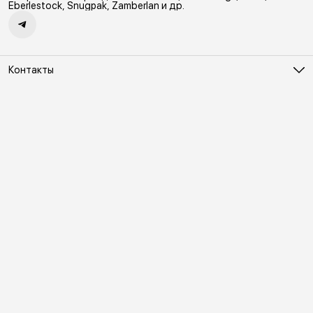
а также безопасность. 2
Eberlestock, Snugpak, Zamberlan и др.
Контакты
Адрес
Москва, Холодильный переулок д. 3
Телефон
8 (495) 481-03-14
Режим работы
ПН-ВС 10:00-22:00
Эл. почта
online@vindex.ru