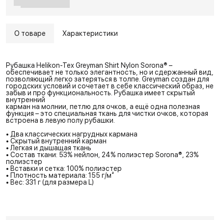
О товаре
Характеристики
Рубашка Helikon-Tex Greyman Shirt Nylon Sorona® –
обеспечивает не только элегантность, но и сдержанный вид,
позволяющий легко затеряться в толпе. Greyman создан для
городских условий и сочетает в себе классический образ, не
забыв и про функциональность. Рубашка имеет скрытый
внутренний
карман на молнии, петлю для очков, а ещё одна полезная
функция – это специальная ткань для чистки очков, которая
встроена в левую полу рубашки.
• Два классических нагрудных кармана
• Скрытый внутренний карман
• Легкая и дышащая ткань
• Состав ткани: 53% нейлон, 24% полиэстер Sorona®, 23%
полиэстер
• Вставки и сетка: 100% полиэстер
• Плотность материала: 155 г/м²
• Вес: 331 г (для размера L)