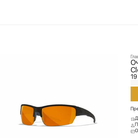
Гла
Оч
Cl
19
Пр
Д
П
О