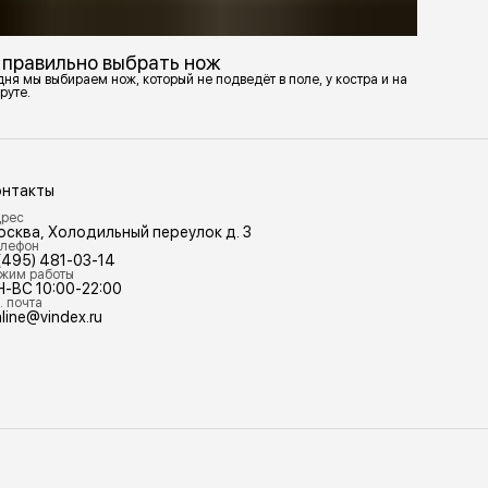
 правильно выбрать нож
ня мы выбираем нож, который не подведёт в поле, у костра и на
руте.
онтакты
рес
осква, Холодильный переулок д. 3
лефон
(495) 481-03-14
жим работы
Н-ВС 10:00-22:00
. почта
line@vindex.ru