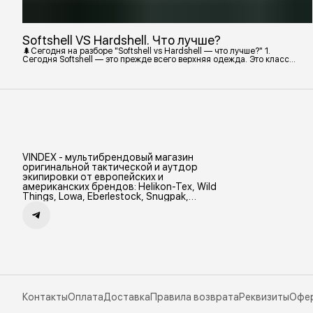
Softshell VS Hardshell. Что лучше?
🌲Сегодня на разборе "Softshell vs Hardshell — что лучше?" 1.
Сегодня Softshell — это прежде всего верхняя одежда. Это класс
тёплой и эластичной одежды, созданной объединить комфорт флиса
и ветрозащиту в одном слое. Внутри бывают разные типы: •
Влагозащитный мембранный Softshell. Когда необходима вещь с
максимально прочной, эластичной тканью. • Ветрозащитный
мембранный Softshell Демисезонная гор
VINDEX - мультибрендовый магазин
оригинальной тактической и аутдор
экипировки от европейских и
американских брендов: Helikon-Tex, Wild
Things, Lowa, Eberlestock, Snugpak,
Zamberlan и др.
Контакты
Оплата
Доставка
Правила возврата
Реквизиты
Офе