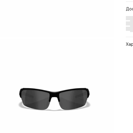
До
Ха
Арт
Цв
Ра
Ст
По
Бр