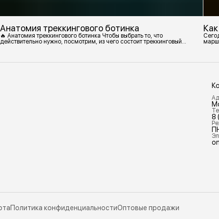
Анатомия треккингового ботинка
Как
🔥 Анатомия треккингового ботинка Чтобы выбрать то, что
Сегод
действительно нужно, посмотрим, из чего состоит треккинговый
марш
ботинок. 1. Подмётка Нижний резиновый слой, который обеспечивает
контакт с поверхностью. Подмётки делают из вулканизированной
резины с добавлением других материалов в разных пропорциях.
Обеспечивает сцепление с поверхностью, защиту от истрирания и
износа, а также безопасность. 2
К
Ад
М
Те
8 
Ре
П
Эл
on
рта
Политика конфиденциальности
Оптовые продажи