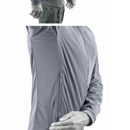
Эла
пре
Про
нео
Ос
• Л
• В
• З
• В
• П
вл
• Э
• Э
• О
• П
Кар
• 2
• 2
• 2
Ма
• О
• П
• М
• Б
• В