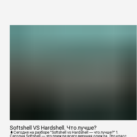
Softshell VS Hardshell. Что лучше?
🌲Сегодня на разборе "Softshell vs Hardshell — что лучше?" 1.
Сегодня Softshell — это прежде всего верхняя одежда. Это класс