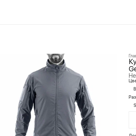
Гла
К
Ge
Не
Цве
B
Раз
До