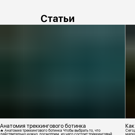
Статьи
Анатомия треккингового ботинка
Как
🔥 Анатомия треккингового ботинка Чтобы выбрать то, что
Сегод
действительно нужно, посмотрим, из чего состоит треккинговый
марш