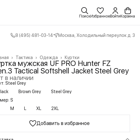
Поиск
Избранное
Войти
Корзина
8 (495) 481-03-14
Москва, Холодильный переулок д. 3
вная
›
Тактика
›
Одежда
›
Куртки
уртка мужская UF PRO Hunter FZ
n.3 Tactical Softshell Jacket Steel Grey
т в наличии
т: Steel Grey
lack
Brown Grey
Steel Grey
мер: S
S
M
L
XL
2XL
Добавить в избранное
ставка