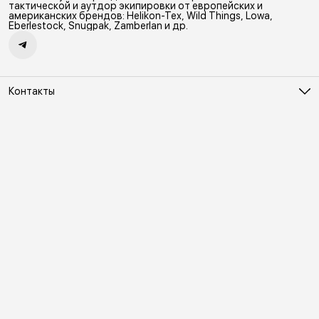
Ветрозащитный мембранный
сцепление с поверхностью,
тактической и аутдор экипировки от европейских и
Softshell Демисезонная гор
защиту от истрирания и износа,
американских брендов: Helikon-Tex, Wild Things, Lowa,
а также безопасность. 2
Eberlestock, Snugpak, Zamberlan и др.
Контакты
Адрес
Москва, Холодильный переулок д. 3
Телефон
8 (495) 481-03-14
Режим работы
ПН-ВС 10:00-22:00
Эл. почта
online@vindex.ru