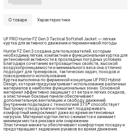
О товаре
Характеристики
UF PRO Hunter FZ Gen.3 Tactical Softshell Jacket — лёгкая
куртка для активного движения и переменчивой погоды
Hunter FZ Gen.3 создана для пользователей, которым
необходима лёгкая, компактная и функциональная куртка для
интенсивной активности в прохладных погодных условиях.
Благодаря сочетанию ветрозащитных свойств, высокой
воздухопроницаемости и минимального веса она отлично
подходит для тренировок, тактических задач, походов и
повседневного использования.
Куртка выполнена по фирменной концепции UF PRO Hybrid
Design, которая предусматривает использование различных
материалов в наиболее функциональных зонах. Основной
материал эффективно защищает от ветра и лёгких осадков,
а эластичные боковые панели обеспечивают
дополнительную вентиляцию и свободу движений.
Внутренняя подкладка с технологией 37.5® способствует
быстрому отводу влаги и помогает поддерживать
комфортный микроклимат даже во время интенсивных
нагрузок. Материал куртки легко сжимается и занимает
минимум места в рюкзаке или снаряжении.
Эластичные манжеты обеспечивают комфортную посадку и
предотвращают задирание рукавов во время движения.