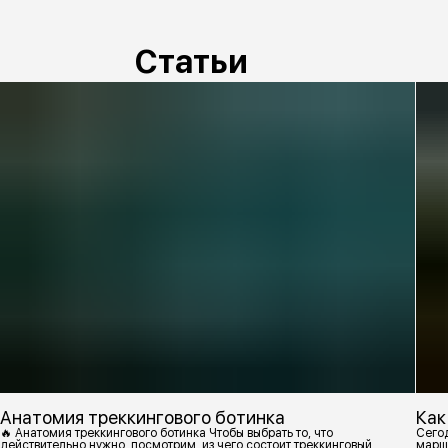
Статьи
Анатомия треккингового ботинка
Как
🔥 Анатомия треккингового ботинка Чтобы выбрать то, что
Сегод
действительно нужно, посмотрим, из чего состоит треккинговый
марш