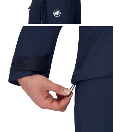
пер
Бла
пов
моб
пов
без
Кап
осн
оса
Nor
гор
• Р
фик
• М
• В
• Н
• Д
обв
• У
• К
• Д
• В
• В
мо
• Р
• С
кно
Мат
• М
• О