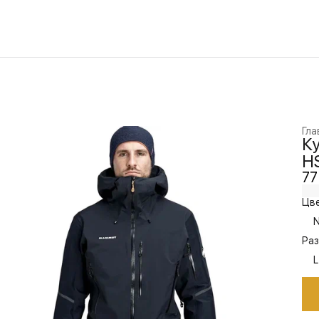
Гла
К
HS
77
Цве
N
Раз
L