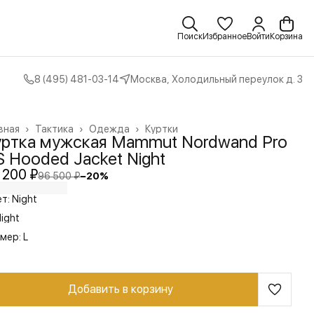
Поиск
Избранное
Войти
Корзина
8 (495) 481-03-14
Москва, Холодильный переулок д. 3
вная
›
Тактика
›
Одежда
›
Куртки
уртка мужская Mammut Nordwand Pro
 Hooded Jacket Night
 200 ₽
96 500 ₽
−
20
%
т: Night
ight
мер: L
Добавить в корзину