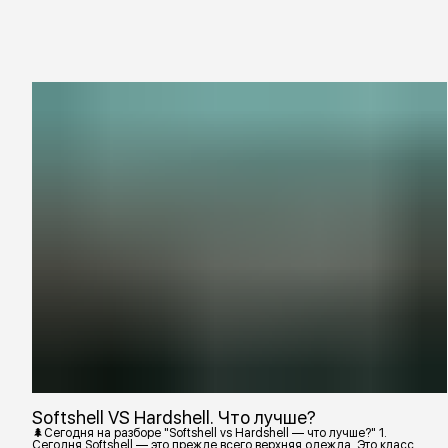
Softshell VS Hardshell. Что лучше?
🌲Сегодня на разборе "Softshell vs Hardshell — что лучше?" 1.
Сегодня Softshell — это прежде всего верхняя одежда. Это класс