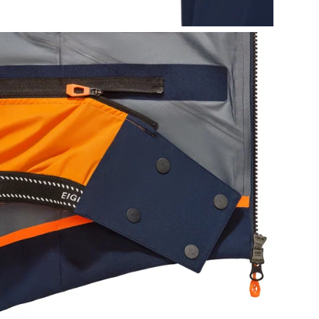
• П
• В
• П
• К
• В
• b