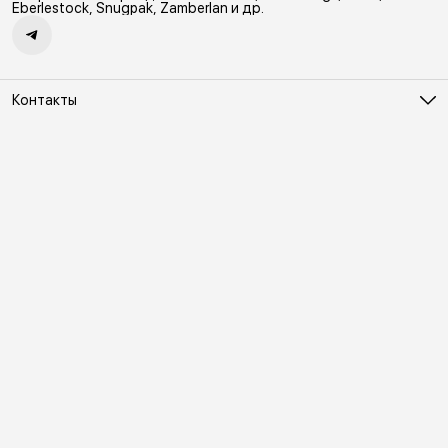
а также безопасность. 2
Eberlestock, Snugpak, Zamberlan и др.
Контакты
Адрес
Москва, Холодильный переулок д. 3
Телефон
8 (495) 481-03-14
Режим работы
ПН-ВС 10:00-22:00
Эл. почта
online@vindex.ru