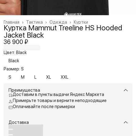
Главная
›
Тактика
›
Одежда
›
Куртки
Куртка Mammut Treeline HS Hooded
Jacket Black
36 900 ₽
Цвет: Black
Black
Размер: S
S
M
L
XL
XXL
Преимущества
Доставим в пункты выдачи Яндекс Маркета
Примерьте товары и верните неподходящие
Оплачивайте после примерки
Доставка