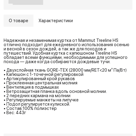
О товаре
Характеристики
Надежная и незаменимая куртка от Mammut Treeline HS
отлично подходит для ежедневного использования осенью
и весной в сезон дождей, а так же для походов и
путешествий. Удобная куртка с капюшоном Treeline HS
обладает всеми функциями, необходимыми для успешного
похода — даже когда собираются дождевые тучи.
• Двухслойная ткань GORE-TEX (28000 мм/RET<20 м² Па/Вт)
• Капюшон с 1-точечной регулировкой
• Артикулированный крой рукавов
• Проклеенная центральная молния
• Вентиляция в подмышках
• Ветрозащитная планка вдоль основной молнии.
• 2 передних кармана на молнии
• Регулируемые манжеты на липучке
• Подол регулируется кулиской.
• Состав:100% полиэстер
• Вес: 443г