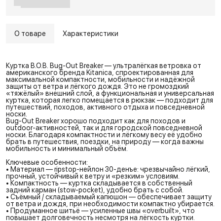
О товаре
Характеристики
Куртка B.O.B. Bug-Out Breaker — ультралёгкая ветровка от
американского бренда Kitanica, спроектированная для
максимальной компактности, мобильности и надёжной
защиты от ветра и лёгкого дождя. Это не громоздкий
«тяжёлый» внешний слой, а функциональная и универсальная
куртка, которая легко помещается в рюкзак — подходит для
путешествий, походов, активного отдыха и повседневной
носки.
Bug-Out Breaker хорошо подходит как для походов и
outdoor-активностей, так и для городской повседневной
носки. Благодаря компактности и лёгкому весу её удобно
брать в путешествия, поездки, на природу — когда важны
мобильность и минимальный объём.
Ключевые особенности:
• Материал — ripstop-нейлон 30-денъе: чрезвычайно лёгкий,
прочный, устойчивый к ветру и «резким» условиям.
• Компактность — куртка складывается в собственный
задний карман (stow-pocket), удобно брать с собой.
• Съёмный / складываемый капюшон — обеспечивает защиту
от ветра и дождя, при необходимости компактно убирается.
• Продуманное шитьё — усиленные швы «overbuilt», что
повышает долговечность несмотря на лёгкость куртки.