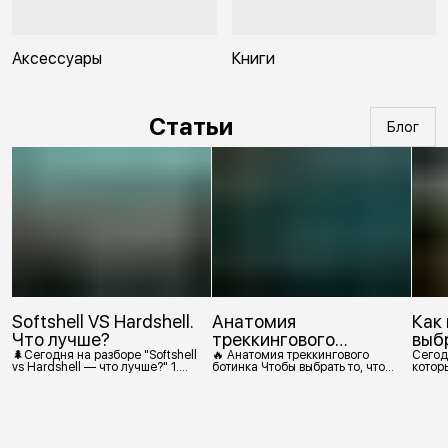
Аксессуары
Книги
Статьи
Блог
Softshell VS Hardshell.
Анатомия
Как
Что лучше?
треккингового
выб
ботинка
🌲Сегодня на разборе "Softshell
🔥 Анатомия треккингового
Сегод
vs Hardshell — что лучше?" 1.
ботинка Чтобы выбрать то, что
которы
Сегодня Softshell — это прежде
действительно нужно,
костр
всего верхняя одежда. Это
посмотрим, из чего состоит
класс тёплой и эластичной
треккинговый ботинок. 1.
одежды, созданной объединить
Подмётка Нижний резиновый
комфорт флиса и ветрозащиту в
слой, который обеспечивает
одном слое. Внутри бывают
контакт с поверхностью.