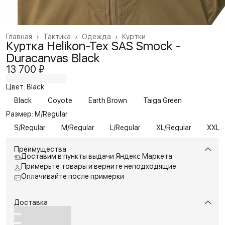
Главная
›
Тактика
›
Одежда
›
Куртки
Куртка Helikon-Tex SAS Smock -
Duracanvas Black
13 700 ₽
Цвет: Black
Black
Coyote
Earth Brown
Taiga Green
Размер: M/Regular
S/Regular
M/Regular
L/Regular
XL/Regular
XXL/R
Преимущества
Доставим в пункты выдачи Яндекс Маркета
Примерьте товары и верните неподходящие
Оплачивайте после примерки
Доставка