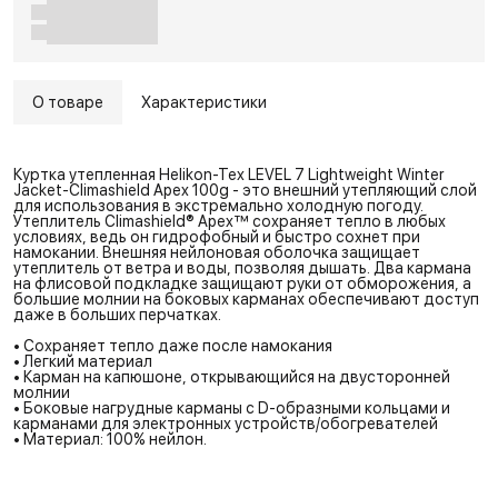
О товаре
Характеристики
Куртка утепленная Helikon-Tex LEVEL 7 Lightweight Winter
Jacket-Climashield Apex 100g - это внешний утепляющий слой
для использования в экстремально холодную погоду.
Утеплитель Climashield® Apex™ сохраняет тепло в любых
условиях, ведь он гидрофобный и быстро сохнет при
намокании. Внешняя нейлоновая оболочка защищает
утеплитель от ветра и воды, позволяя дышать. Два кармана
на флисовой подкладке защищают руки от обморожения, а
большие молнии на боковых карманах обеспечивают доступ
даже в больших перчатках.
• Сохраняет тепло даже после намокания
• Легкий материал
• Карман на капюшоне, открывающийся на двусторонней
молнии
• Боковые нагрудные карманы с D-образными кольцами и
карманами для электронных устройств/обогревателей
• Материал: 100% нейлон.