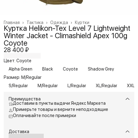
Главная
›
Тактика
›
Одежда
›
Куртки
Куртка Helikon-Tex Level 7 Lightweight
Winter Jacket - Climashield Apex 100g
Coyote
28 400 ₽
Цвет: Coyote
Alpha Green
Black
Coyote
Shadow Grey
Размер: M/Regular
S/Regular
M/Regular
L/Regular
XL/Regular
XXL/R
Преимущества
Доставим в пункты выдачи Яндекс Маркета
Примерьте товары и верните неподходящие
Оплачивайте после примерки
Доставка