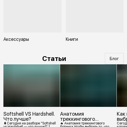
Аксессуары
Книги
Статьи
Блог
Softshell VS Hardshell.
Анатомия
Как
Что лучше?
треккингового
выб
ботинка
🌲Сегодня на разборе "Softshell
🔥 Анатомия треккингового
Сегод
vs Hardshell — что лучше?" 1.
ботинка Чтобы выбрать то, что
которы