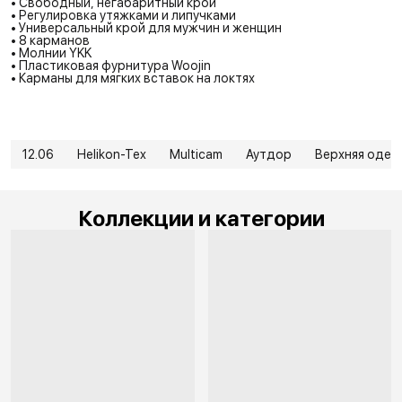
• Свободный, негабаритный крой
• Регулировка утяжками и липучками
• Универсальный крой для мужчин и женщин
• 8 карманов
• Молнии YKK
• Пластиковая фурнитура Woojin
• Карманы для мягких вставок на локтях
12.06
Helikon-Tex
Multicam
Аутдор
Верхняя оде
Коллекции и категории