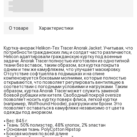
О товаре
Характеристики
Куртка-анорак Helikon-Tex Tracer Anorak Jacket. Учитывая, что
потребности гражданских лиц и солдат часто различаются,
Helicon адаптировали гражданскую куртку под военные
задачи. Anorak Tracer полностью изготовлен из однотипной
ткани без вставок, таким образом, вся куртка покрыта
одним и тем же камуфляжем, что улучшает маскировку.
Отсутствие софтшелла в подмышках и на спине
компенсируется боковыми молниями, которые полностью
открываются, что позволяет регулировать вентиляцию в
соответствии с погодными условиями и нагрузками. Таким
образом, куртка Anorak Tracer может служить заменой
боевой рубашки или кителя. Свободный покрой oversize
позволяет носить куртку поверх флиса, легкой куртки
(например, Wolfhound Hoodie), разгрузки или брони. Это
позволяет оставаться в камуфляже независимо от цвета
одежды под анораком.
• Вес: 845 г.
• Ткань: 50% полиэстер, 48% хлопок, 2% эластан
• Основная ткань: PolyCotton Ripstop
• Боковя молния по всей длине