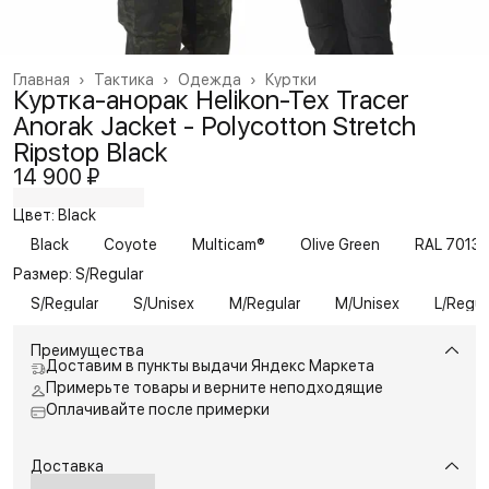
Главная
›
Тактика
›
Одежда
›
Куртки
Куртка-анорак Helikon-Tex Tracer
Anorak Jacket - Polycotton Stretch
Ripstop Black
14 900 ₽
Цвет: Black
Black
Coyote
Multicam®
Olive Green
RAL 7013
Размер: S/Regular
S/Regular
S/Unisex
M/Regular
M/Unisex
L/Regul
Преимущества
Доставим в пункты выдачи Яндекс Маркета
Примерьте товары и верните неподходящие
Оплачивайте после примерки
Доставка