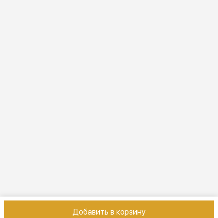
Режим работы
ПН-ВС 10:00-22:00
Эл. почта
online@vindex.ru
Добавить в корзину
Контакты
Оплата
Доставка
Правила возврата
Реквизиты
Оферт