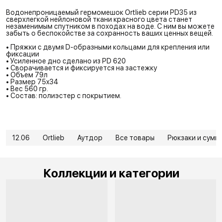
Водонепроницаемый гермомешок Ortlieb серии PD35 из
сверхлегкой нейлоновой ткани красного цвета станет
незаменимым спутником в походах на воде. С ним вы можете
забыть о беспокойстве за сохранность ваших ценных вещей.
• Пряжки с двумя D-образными кольцами для крепления или
фиксации
• Усиленное дно сделано из PD 620
• Сворачивается и фиксируется на застежку
• Объем 79л
• Размер 75х34
• Вес 560 гр.
• Состав: полиэстер с покрытием.
12.06
Ortlieb
Аутдор
Все товары
Рюкзаки и сумк
Коллекции и категории