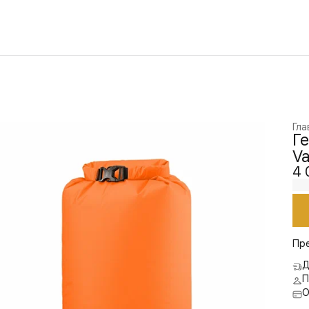
Гла
Г
Va
4 
Пр
Д
П
О