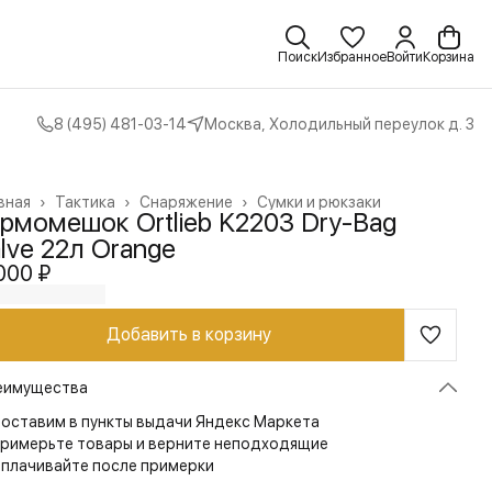
Поиск
Избранное
Войти
Корзина
8 (495) 481-03-14
Москва, Холодильный переулок д. 3
вная
›
Тактика
›
Снаряжение
›
Сумки и рюкзаки
ермомешок Ortlieb K2203 Dry-Bag
lve 22л Orange
000 ₽
Добавить в корзину
еимущества
оставим в пункты выдачи Яндекс Маркета
римерьте товары и верните неподходящие
плачивайте после примерки