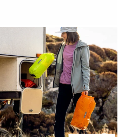
• О
• Р
• В
• С