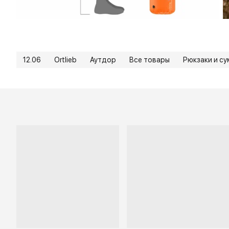
12.06
Ortlieb
Аутдор
Все товары
Рюкзаки и су