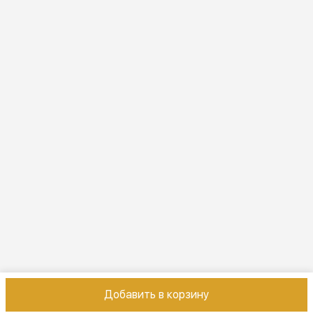
Эл. почта
online@vindex.ru
Добавить в корзину
Контакты
Оплата
Доставка
Правила возврата
Реквизиты
Оферт