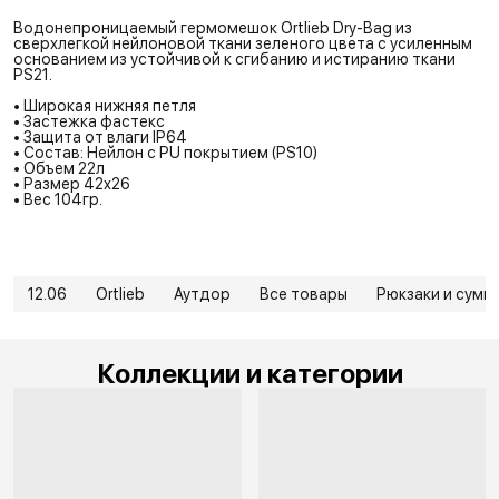
Водонепроницаемый гермомешок Ortlieb Dry-Bag из
сверхлегкой нейлоновой ткани зеленого цвета с усиленным
основанием из устойчивой к сгибанию и истиранию ткани
PS21.
• Широкая нижняя петля
• Застежка фастекс
• Защита от влаги IP64
• Состав: Нейлон с PU покрытием (PS10)
• Объем 22л
• Размер 42х26
• Вес 104гр.
12.06
Ortlieb
Аутдор
Все товары
Рюкзаки и сумк
Коллекции и категории