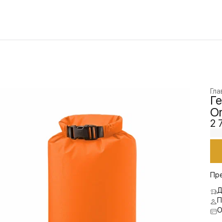
Гла
Ге
O
2 
Пр
Д
П
О