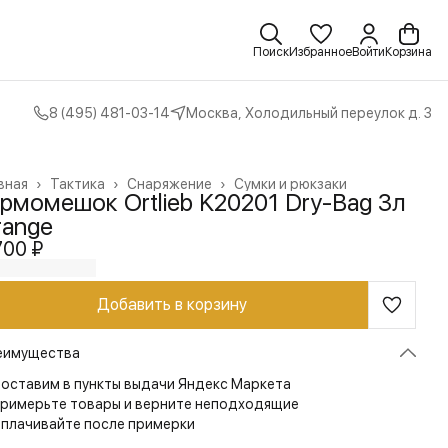
Поиск
Избранное
Войти
Корзина
8 (495) 481-03-14
Москва, Холодильный переулок д. 3
вная
›
Тактика
›
Снаряжение
›
Сумки и рюкзаки
рмомешок Ortlieb K20201 Dry-Bag 3л
range
700 ₽
Добавить в корзину
еимущества
оставим в пункты выдачи Яндекс Маркета
римерьте товары и верните неподходящие
плачивайте после примерки