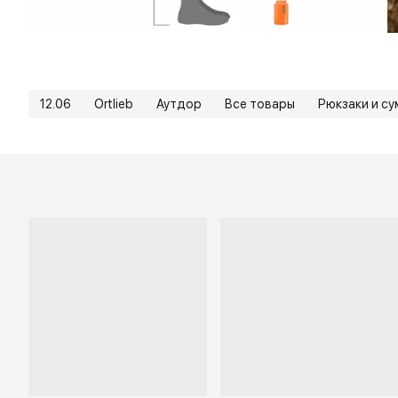
12.06
Ortlieb
Аутдор
Все товары
Рюкзаки и су