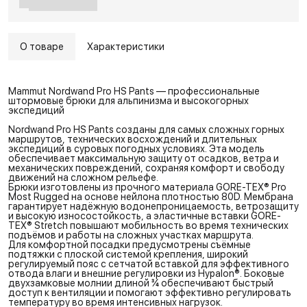
О товаре
Характеристики
Mammut Nordwand Pro HS Pants — профессиональные
штормовые брюки для альпинизма и высокогорных
экспедиций
Nordwand Pro HS Pants созданы для самых сложных горных
маршрутов, технических восхождений и длительных
экспедиций в суровых погодных условиях. Эта модель
обеспечивает максимальную защиту от осадков, ветра и
механических повреждений, сохраняя комфорт и свободу
движений на сложном рельефе.
Брюки изготовлены из прочного материала GORE-TEX® Pro
Most Rugged на основе нейлона плотностью 80D. Мембрана
гарантирует надёжную водонепроницаемость, ветрозащиту
и высокую износостойкость, а эластичные вставки GORE-
TEX® Stretch повышают мобильность во время технических
подъёмов и работы на сложных участках маршрута.
Для комфортной посадки предусмотрены съёмные
подтяжки с плоской системой крепления, широкий
регулируемый пояс с сетчатой вставкой для эффективного
отвода влаги и внешние регулировки из Hypalon®. Боковые
двухзамковые молнии длиной ¾ обеспечивают быстрый
доступ к вентиляции и помогают эффективно регулировать
температуру во время интенсивных нагрузок.