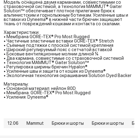
Модель оснащена двумя карманами, совместимыми со
страховочной системой, а технология MAMMUT® Gaiter
Solution™ обеспечивает плотное прилегание брюк к
альпинистским и горнолыжным ботинкам. Усиленные швы и
вставки из Dyneema® в нижней части брючин защищают
ткань от повреждений кошками и контакта со скалами.
Характеристики:
• Мембрана GORE-TEX® Pro Most Rugged
• Частичные эластичные вставки GORE-TEX® Stretch
• Съёмные подтяжки с плоской системой крепления
• Широкий регулируемый пояс с сетчатой вставкой
• Боковые вентиляционные молнии длиной ¾
• Два кармана, совместимые со страховочной системой
• Технология MAMMUT® Gaiter Solution™
• Регулировка ширины брючин Hypalon®
• Усиленные швы и защита от кошек из Dyneema®
• Экологичная технология окрашивания Solution Dyed Backer
Материалы:
• Основной материал: нейлон 80D
• Мембрана: GORE-TEX® Pro Most Rugged
• Усиления: Dyneema®
12.06
Mammut
Брюки и шорты
Брюки и шорты
Бр