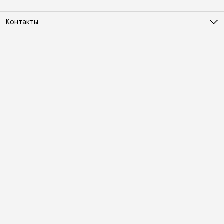
Контакты
Адрес
Москва, Холодильный переулок д. 3
Телефон
8 (495) 481-03-14
Режим работы
ПН-ВС 10:00-22:00
Эл. почта
online@vindex.ru