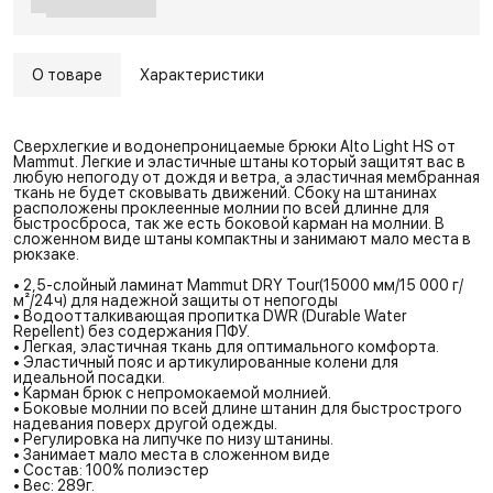
О товаре
Характеристики
Сверхлегкие и водонепроницаемые брюки Alto Light HS от
Mammut. Легкие и эластичные штаны который защитят вас в
любую непогоду от дождя и ветра, а эластичная мембранная
ткань не будет сковывать движений. Сбоку на штанинах
расположены проклеенные молнии по всей длинне для
быстросброса, так же есть боковой карман на молнии. В
сложенном виде штаны компактны и занимают мало места в
рюкзаке.
• 2,5-слойный ламинат Mammut DRY Tour(15000 мм/15 000 г/
м²/24ч) для надежной защиты от непогоды
• Водоотталкивающая пропитка DWR (Durable Water
Repellent) без содержания ПФУ.
• Легкая, эластичная ткань для оптимального комфорта.
• Эластичный пояс и артикулированные колени для
идеальной посадки.
• Карман брюк с непромокаемой молнией.
• Боковые молнии по всей длине штанин для быстрострого
надевания поверх другой одежды.
• Регулировка на липучке по низу штанины.
• Занимает мало места в сложенном виде
• Состав: 100% полиэстер
• Вес: 289г.