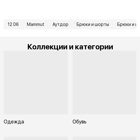
12.06
Mammut
Аутдор
Брюки и шорты
Брюки и ш
Коллекции и категории
Одежда
Обувь