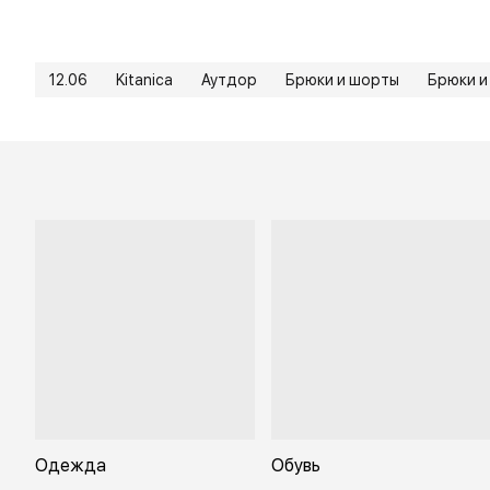
12.06
Kitanica
Аутдор
Брюки и шорты
Брюки и
Одежда
Обувь