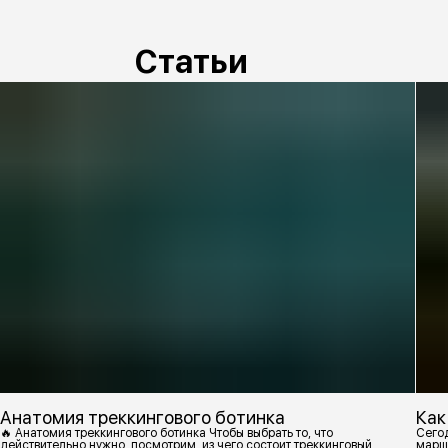
Статьи
Анатомия треккингового ботинка
Как
🔥 Анатомия треккингового ботинка Чтобы выбрать то, что
Сегод
действительно нужно, посмотрим, из чего состоит треккинговый
марш