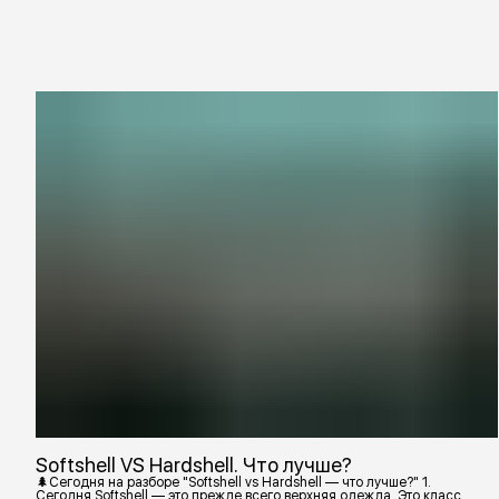
Softshell VS Hardshell. Что лучше?
🌲Сегодня на разборе "Softshell vs Hardshell — что лучше?" 1.
Сегодня Softshell — это прежде всего верхняя одежда. Это класс