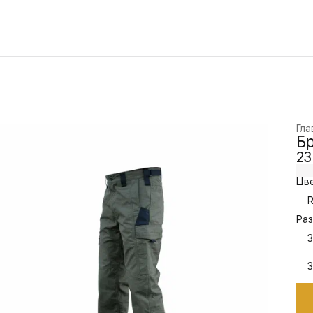
Гла
Бр
23
Цве
R
Раз
3
3