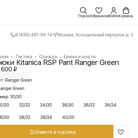
Поиск
Избранное
Войти
Корзина
8 (495) 481-03-14
Москва, Холодильный переулок д. 3
вная
›
Тактика
›
Одежда
›
Брюки и шорты
юки Kitanica RSP Pant Ranger Green
 600 ₽
т: Ranger Green
anger Green
мер: 30/30
0/30
32/32
34/30
36/30
36/32
36/34
8/30
38/32
38/34
40/30
Добавить в корзину