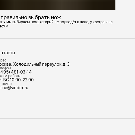
 правильно выбрать нож
ня мы выбираем нож, который не подведёт в поле, у костра и на
руте.
онтакты
рес
осква, Холодильный переулок д. 3
лефон
(495) 481-03-14
жим работы
Н-ВС 10:00-22:00
. почта
line@vindex.ru