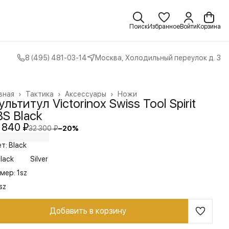
Поиск
Избранное
Войти
Корзина
8 (495) 481-03-14
Москва, Холодильный переулок д. 3
вная
›
Тактика
›
Аксессуары
›
Ножи
льтитул Victorinox Swiss Tool Spirit
S Black
 840 ₽
32 300 ₽
−
20
%
т: Black
lack
Silver
мер: 1sz
sz
Добавить в корзину