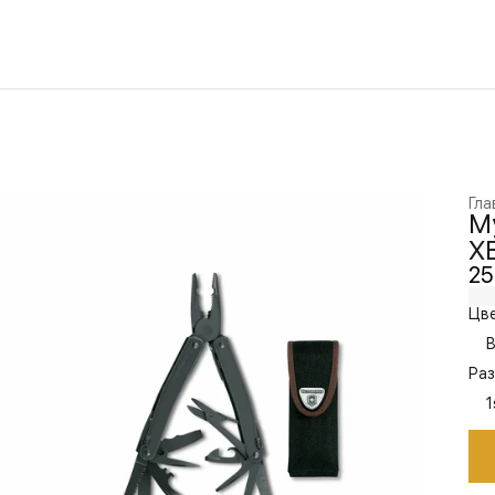
Гла
Му
XB
25
Цве
B
Раз
1