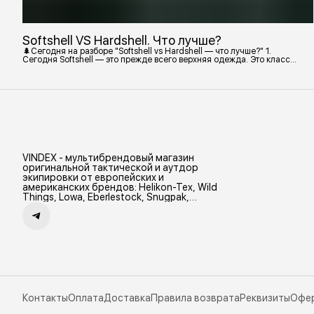
Softshell VS Hardshell. Что лучше?
🌲Сегодня на разборе "Softshell vs Hardshell — что лучше?" 1.
Сегодня Softshell — это прежде всего верхняя одежда. Это класс
тёплой и эластичной одежды, созданной объединить комфорт флиса
и ветрозащиту в одном слое. Внутри бывают разные типы: •
Влагозащитный мембранный Softshell. Когда необходима вещь с
максимально прочной, эластичной тканью. • Ветрозащитный
мембранный Softshell Демисезонная гор
VINDEX - мультибрендовый магазин
оригинальной тактической и аутдор
экипировки от европейских и
американских брендов: Helikon-Tex, Wild
Things, Lowa, Eberlestock, Snugpak,
Zamberlan и др.
Контакты
Оплата
Доставка
Правила возврата
Реквизиты
Офе