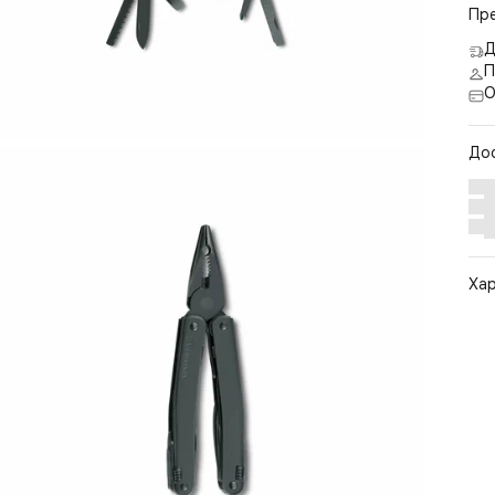
Пр
Д
П
О
До
Ха
Арт
Цв
Ра
Ст
По
Бр