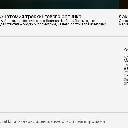
Анатомия треккингового ботинка
Как
🔥 Анатомия треккингового ботинка Чтобы выбрать то, что
Сегод
действительно нужно, посмотрим, из чего состоит треккинговый
марш
ботинок. 1. Подмётка Нижний резиновый слой, который обеспечивает
контакт с поверхностью. Подмётки делают из вулканизированной
резины с добавлением других материалов в разных пропорциях.
Обеспечивает сцепление с поверхностью, защиту от истрирания и
износа, а также безопасность. 2
К
Ад
М
Те
8 
Ре
П
Эл
on
рта
Политика конфиденциальности
Оптовые продажи