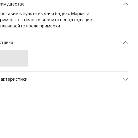
еимущества
оставим в пункты выдачи Яндекс Маркета
римерьте товары и верните неподходящие
плачивайте после примерки
ставка
рактеристики
икул
30224_3CN
ет
Black
змер
1sz
рана
КИТАЙ
л
Унисекс
енд
Victorinox