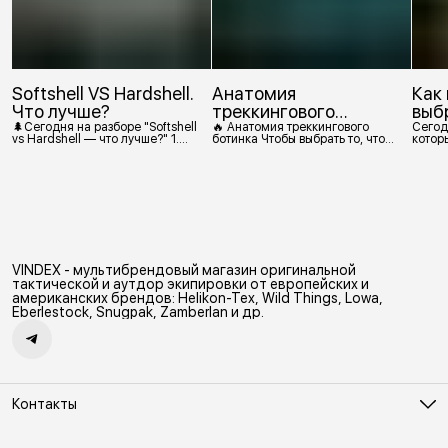
Softshell VS Hardshell.
Анатомия
Как
Что лучше?
треккингового
выб
ботинка
🌲Сегодня на разборе "Softshell
🔥 Анатомия треккингового
Сегод
vs Hardshell — что лучше?" 1.
ботинка Чтобы выбрать то, что
которы
Сегодня Softshell — это прежде
действительно нужно,
костр
всего верхняя одежда. Это
посмотрим, из чего состоит
класс тёплой и эластичной
треккинговый ботинок. 1.
одежды, созданной объединить
Подмётка Нижний резиновый
комфорт флиса и ветрозащиту в
слой, который обеспечивает
одном слое. Внутри бывают
контакт с поверхностью.
разные типы: • Влагозащитный
Подмётки делают из
мембранный Softshell. Когда
вулканизированной резины с
необходима вещь с
добавлением других
максимально прочной,
материалов в разных
VINDEX - мультибрендовый магазин оригинальной
эластичной тканью. •
пропорциях. Обеспечивает
Ветрозащитный мембранный
сцепление с поверхностью,
тактической и аутдор экипировки от европейских и
Softshell Демисезонная гор
защиту от истрирания и износа,
американских брендов: Helikon-Tex, Wild Things, Lowa,
а также безопасность. 2
Eberlestock, Snugpak, Zamberlan и др.
Контакты
Адрес
Москва, Холодильный переулок д. 3