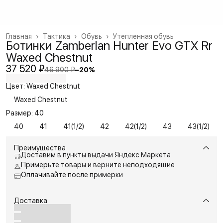
Главная
›
Тактика
›
Обувь
›
Утепленная обувь
Ботинки Zamberlan Hunter Evo GTX Rr
Waxed Chestnut
37 520 ₽
46 900 ₽
−
20
%
Цвет: Waxed Chestnut
Waxed Chestnut
Размер: 40
40
41
41(1/2)
42
42(1/2)
43
43(1/2)
Преимущества
Доставим в пункты выдачи Яндекс Маркета
Примерьте товары и верните неподходящие
Оплачивайте после примерки
Доставка