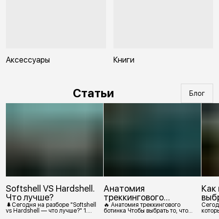
Аксессуары
Книги
Статьи
Блог
Softshell VS Hardshell.
Анатомия
Как
Что лучше?
треккингового
выб
ботинка
🌲Сегодня на разборе "Softshell
🔥 Анатомия треккингового
Сегод
vs Hardshell — что лучше?" 1.
ботинка Чтобы выбрать то, что
которы
Сегодня Softshell — это прежде
действительно нужно,
костр