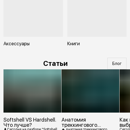
Аксессуары
Книги
Статьи
Блог
Softshell VS Hardshell.
Анатомия
Как
Что лучше?
треккингового
выб
🌲Сегодня на разборе "Softshell
🔥 Анатомия треккингового
Сегод