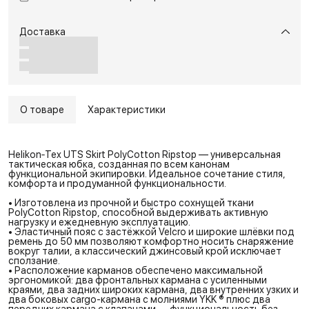
Доставка
О товаре
Характеристики
Helikon‑Tex UTS Skirt PolyCotton Ripstop — универсальная
тактическая юбка, созданная по всем канонам
функциональной экипировки. Идеальное сочетание стиля,
комфорта и продуманной функциональности.
• Изготовлена из прочной и быстро сохнущей ткани
PolyCotton Ripstop, способной выдерживать активную
нагрузку и ежедневную эксплуатацию.
• Эластичный пояс с застёжкой Velcro и широкие шлёвки под
ремень до 50 мм позволяют комфортно носить снаряжение
вокруг талии, а классический джинсовый крой исключает
сползание.
• Расположение карманов обеспечено максимальной
эргономикой: два фронтальных кармана с усиленными
краями, два задних широких кармана, два внутренних узких и
два боковых cargo-кармана с молниями YKK ® плюс два