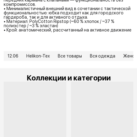
передних кармана с клапанами — функциональность без
компромиссов.
• Минималистичный внешний вид в сочетании с тактической
функциональностью: юбка подходит как для городского
гардероба, так и для активного отдыха.
• Материал: PolyCotton Ripstop (~60 % хлопок / ~37 %
полиэстер / ~3 % эластан)
• Крой: анатомический, рассчитанный на активное движение
12.06
Helikon-Tex
Все товары
Вся одежда
Женск
Коллекции и категории