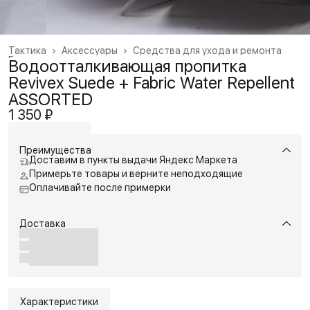
Тактика
›
Аксессуары
›
Средства для ухода и ремонта
Главная
›
Водоотталкивающая пропитка
Revivex Suede + Fabric Water Repellent
ASSORTED
1 350 ₽
Преимущества
Доставим в пункты выдачи Яндекс Маркета
Примерьте товары и верните неподходящие
Оплачивайте после примерки
Доставка
Характеристики