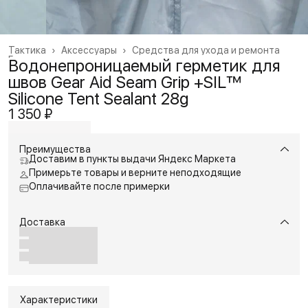
Тактика
›
Аксессуары
›
Средства для ухода и ремонта
Главная
›
Водонепроницаемый герметик для
швов Gear Aid Seam Grip +SIL™
Silicone Tent Sealant 28g
1 350 ₽
Преимущества
Доставим в пункты выдачи Яндекс Маркета
Примерьте товары и верните неподходящие
Оплачивайте после примерки
Доставка
Характеристики