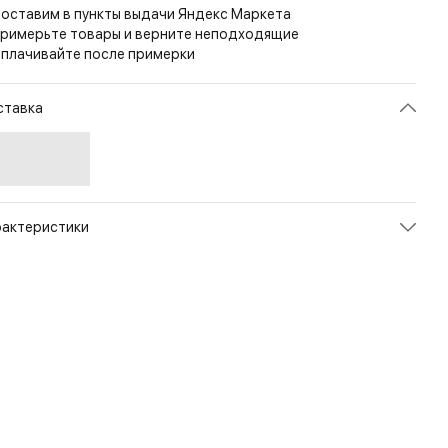
оставим в пункты выдачи Яндекс Маркета
римерьте товары и верните неподходящие
плачивайте после примерки
ставка
рактеристики
икул
PL-SPUP-CD5-AGR
ет
Adaptive Green
змер
1sz
л
Унисекс
енд
Direct Action