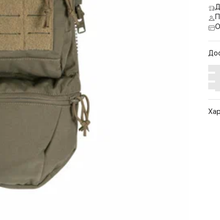
Д
П
О
До
Ха
Арт
Цв
Ра
По
Бр