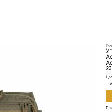
Гла
Ут
Ac
Ad
23
Цве
A
Пр