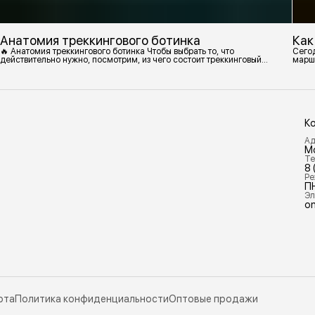
Анатомия треккингового ботинка
Как
🔥 Анатомия треккингового ботинка Чтобы выбрать то, что
Сегод
действительно нужно, посмотрим, из чего состоит треккинговый
марш
ботинок. 1. Подмётка Нижний резиновый слой, который обеспечивает
контакт с поверхностью. Подмётки делают из вулканизированной
резины с добавлением других материалов в разных пропорциях.
Обеспечивает сцепление с поверхностью, защиту от истрирания и
износа, а также безопасность. 2
К
Ад
М
Те
8 
Ре
П
Эл
on
рта
Политика конфиденциальности
Оптовые продажи