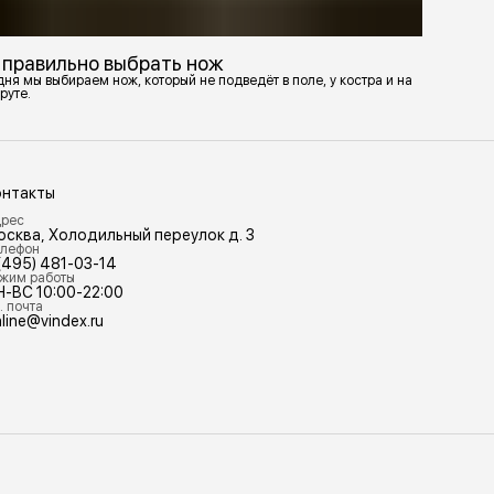
 правильно выбрать нож
ня мы выбираем нож, который не подведёт в поле, у костра и на
руте.
онтакты
рес
осква, Холодильный переулок д. 3
лефон
(495) 481-03-14
жим работы
Н-ВС 10:00-22:00
. почта
line@vindex.ru