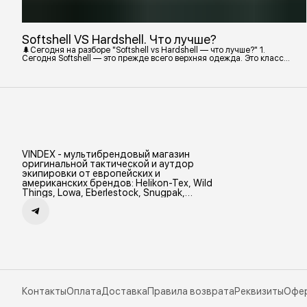
Softshell VS Hardshell. Что лучше?
🌲Сегодня на разборе "Softshell vs Hardshell — что лучше?" 1.
Сегодня Softshell — это прежде всего верхняя одежда. Это класс
тёплой и эластичной одежды, созданной объединить комфорт флиса
и ветрозащиту в одном слое. Внутри бывают разные типы: •
Влагозащитный мембранный Softshell. Когда необходима вещь с
максимально прочной, эластичной тканью. • Ветрозащитный
мембранный Softshell Демисезонная гор
VINDEX - мультибрендовый магазин
оригинальной тактической и аутдор
экипировки от европейских и
американских брендов: Helikon-Tex, Wild
Things, Lowa, Eberlestock, Snugpak,
Zamberlan и др.
Контакты
Оплата
Доставка
Правила возврата
Реквизиты
Офе