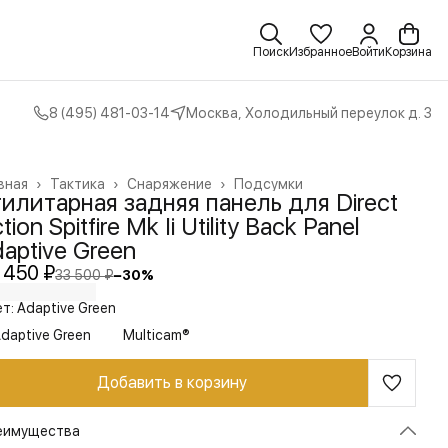
Поиск
Избранное
Войти
Корзина
8 (495) 481-03-14
Москва, Холодильный переулок д. 3
вная
›
Тактика
›
Снаряжение
›
Подсумки
илитарная задняя панель для Direct
tion Spitfire Mk Ii Utility Back Panel
aptive Green
 450 ₽
33 500 ₽
−
30
%
т: Adaptive Green
daptive Green
Multicam®
Добавить в корзину
еимущества