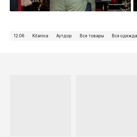
12.06
Kitanica
Аутдор
Все товары
Вся одежд