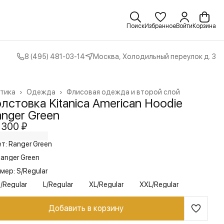
Поиск
Избранное
Войти
Корзина
8 (495) 481-03-14
Москва, Холодильный переулок д. 3
тика
›
Одежда
›
Флисовая одежда и второй слой
вная
›
лстовка Kitanica American Hoodie
nger Green
 300 ₽
т: Ranger Green
anger Green
мер: S/Regular
/Regular
L/Regular
XL/Regular
XXL/Regular
Добавить в корзину