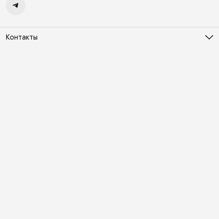
Контакты
Адрес
Москва, Холодильный переулок д. 3
Телефон
8 (495) 481-03-14
Режим работы
ПН-ВС 10:00-22:00
Эл. почта
online@vindex.ru