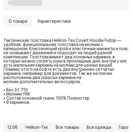
О товаре
Характеристики
Тактическая толстовка Helikon-Tex Covert Hoodie Fullzip —
удобная, функциональная толстовка на молнии с
капюшоном. Классический крой и эластичные манжеты и пояс
не сковывают движений и подходят на людей разной
комплекции. Толстовкаимеет два основных кармана, в
которых можно согреть руки в прохладные дни, внутри у них
есть маленькие карманы на молнии для ценных вещей.
Помимо этого на кофте есть два внутренних сетчатых
кармана, например для документов. Так же на плечах
расположены два скрытых кармана на
молнии.дополнительных аксессуаров.
• Вес [г]: 710
• Молнии YKK
• Состав основной ткани: 100% Полиэстер
• 8 карманов
12.06
Helikon-Tex
Все товары
Вся одежда
Город