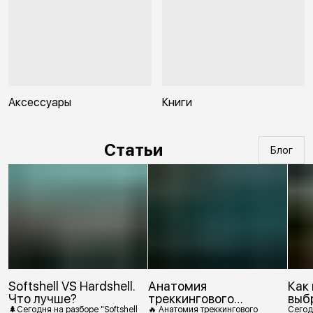
Аксессуары
Книги
Статьи
Блог
Softshell VS Hardshell.
Анатомия
Как
Что лучше?
треккингового
выб
ботинка
🌲Сегодня на разборе "Softshell
🔥 Анатомия треккингового
Сегод