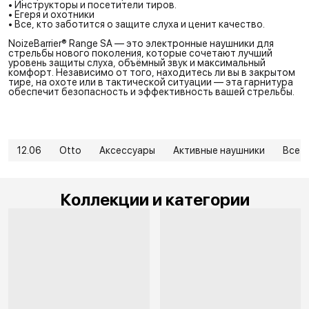
• Инструкторы и посетители тиров.
• Егеря и охотники
• Все, кто заботится о защите слуха и ценит качество.
NoizeBarrier® Range SA — это электронные наушники для
стрельбы нового поколения, которые сочетают лучший
уровень защиты слуха, объёмный звук и максимальный
комфорт. Независимо от того, находитесь ли вы в закрытом
тире, на охоте или в тактической ситуации — эта гарнитура
обеспечит безопасность и эффективность вашей стрельбы.
12.06
Otto
Аксессуары
Активные наушники
Все 
Коллекции и категории