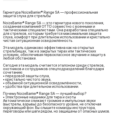
Гарнитура NoizeBarrier® Range SA — профессиональная
защита слуха для стрельбы
NoizeBarrier® Range SA — это гарнитура нового поколения,
созданная компанией OTTO совместно с военными и
тактическими специалистами. Она разработана специально
для стрелков, которым требуется максимальная защита
слуха, комфорт при длительном использовании и кристально
чистая ситуационная осведомлённость.
Эта модель одинаково эффективна как на открытых
стрельбищах, так и в закрытых тирах или тактических
условиях, обеспечивая первоклассное звучание и защиту в
любой обстановке.
Сегодня эта модель считается эталоном среди стрелков,
охотников и сотрудников спецподразделений благодаря
сочетанию:
• передовой защиты слуха,
• кристально чистого звука,
• объёмной ситуационной осведомлённости,
• удобства при длительном использовании.
Почему NoizeBarrier® Range SA — лучший выбор?
• Электронные наушники для тира и охоты
Автоматически снижают громкие и импульсные звуки
(выстрелы, взрывы) до безопасного уровня, не отключая
окружающий фон. Вы слышите команды инструктора,
переговоры или шаги рядом, но защищены от опасных шумов.