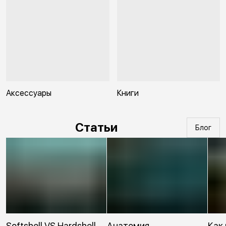
Аксессуары
Книги
Статьи
Блог
Softshell VS Hardshell.
Анатомия
Как