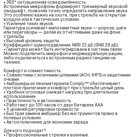
• 360° ситуационная осведомлённость
Встроенные микрофоны формируют трёхмерный звуковой
ландшафт, позволяя точно определять направление звука.
Это особенно важно на охоте, при стрельбе на открытом
воздухе или в тактических условиях.
• Усиление тихих звуков
Гарнитура усиливает малозаметные звуки — шорохи, шаги
или переговоры — делая их отчётливыми даже на фоне
стрельбы.
• Высокий уровень защиты
Коэффициент шумоподавления: NRR 23 дБ (SNR 29 дБ).
• Гарнитура может быть интегрирована в системы связи
Можно подключить микрофон и индивидуальную рацию,
либо подключиться к встроенным радиостанциям на
технике.
Комфорт и совместимость:
• Совместимы с военными шлемами (ACH, IHPS) и защитными
очками.
• Амбушюры из пеноматериала Comply™ обеспечивают
плотное прилегание и комфорт при стрельбе целый день.
• Удобное оголовье снижает нагрузку при длительном
использовании.
• Практичность и автономность
• Работают до 100 часов от двух батареек AAA.
• 5 уровней регулировки громкости.
• Быстрая замена амбушюр без инструментов прямо в
полевых условиях.
• Автоотключение для экономии заряда.
Для кого подходят?
• Профессиональные стрелки и военные.