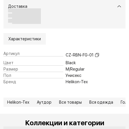
Доставка
Характеристики
Артикул
CZ-RBN-FG-01
Цвет
Black
Размер
M/Regular
Пол
Унисекс
Бренд
Helikon-Tex
Helikon-Tex
Аутдор
Все товары
Вся одежда
Гол
Коллекции и категории