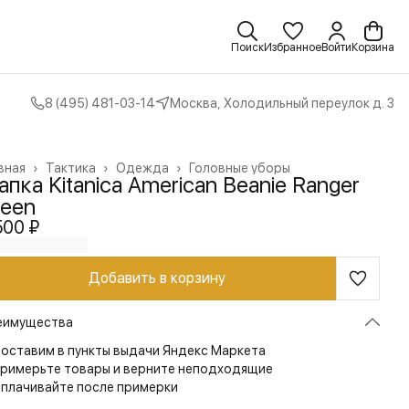
Поиск
Избранное
Войти
Корзина
8 (495) 481-03-14
Москва, Холодильный переулок д. 3
вная
›
Тактика
›
Одежда
›
Головные уборы
пка Kitanica American Beanie Ranger
reen
500 ₽
Добавить в корзину
еимущества
оставим в пункты выдачи Яндекс Маркета
римерьте товары и верните неподходящие
плачивайте после примерки