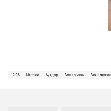
12.06
Kitanica
Аутдор
Все товары
Вся одежд