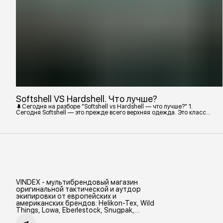
Softshell VS Hardshell. Что лучше?
🌲Сегодня на разборе "Softshell vs Hardshell — что лучше?" 1.
Сегодня Softshell — это прежде всего верхняя одежда. Это класс
тёплой и эластичной одежды, созданной объединить комфорт флиса
и ветрозащиту в одном слое. Внутри бывают разные типы: •
Влагозащитный мембранный Softshell. Когда необходима вещь с
максимально прочной, эластичной тканью. • Ветрозащитный
мембранный Softshell Демисезонная гор
VINDEX - мультибрендовый магазин
оригинальной тактической и аутдор
экипировки от европейских и
американских брендов: Helikon-Tex, Wild
Things, Lowa, Eberlestock, Snugpak,
Zamberlan и др.