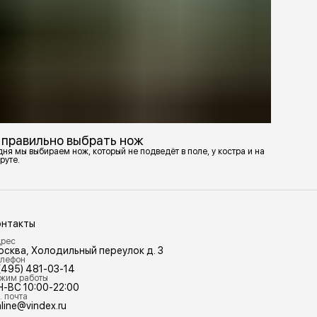
 правильно выбрать нож
ня мы выбираем нож, который не подведёт в поле, у костра и на
руте.
онтакты
рес
осква, Холодильный переулок д. 3
лефон
(495) 481-03-14
жим работы
Н-ВС 10:00-22:00
. почта
line@vindex.ru