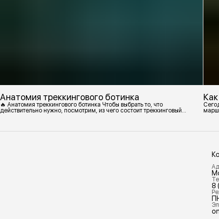
Анатомия треккингового ботинка
Как
🔥 Анатомия треккингового ботинка Чтобы выбрать то, что
Сегод
действительно нужно, посмотрим, из чего состоит треккинговый
марш
ботинок. 1. Подмётка Нижний резиновый слой, который обеспечивает
контакт с поверхностью. Подмётки делают из вулканизированной
резины с добавлением других материалов в разных пропорциях.
Обеспечивает сцепление с поверхностью, защиту от истрирания и
износа, а также безопасность. 2
К
Ад
М
Те
8 
Ре
П
Эл
on