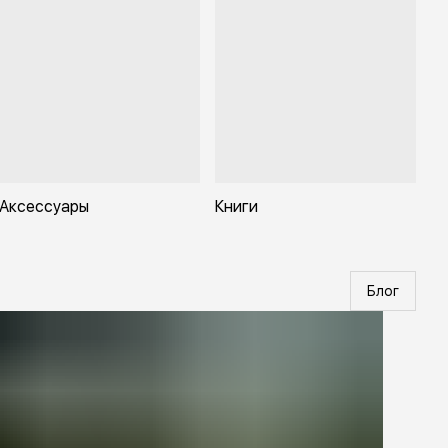
кая, тёплая и надёжная шапка.
ниверсальна как повседневный зимний аксессуар —
ходит для городской носки, поездок, прогулок, даже под
пировку, шлем или капюшон.
омпактна, лёгка и не занимает много места — удобно брать
обой.
с: 79г.
Аксессуары
Книги
Блог