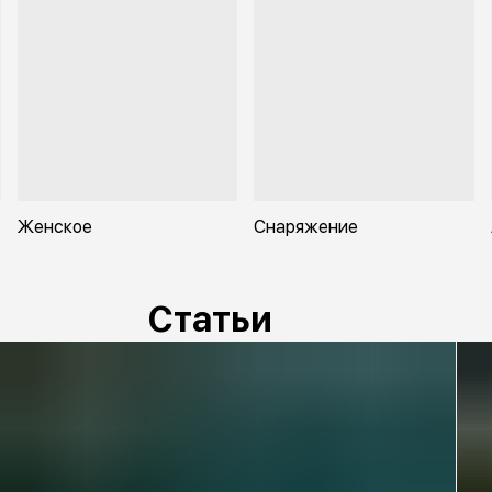
лёг
• У
под
эки
• К
с с
• Ве
Женское
Снаряжение
Статьи