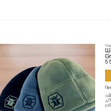
Гла
Ша
G
5 
Пр
Д
П
О