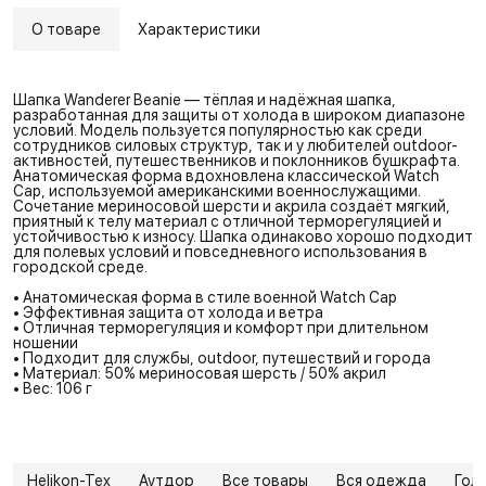
О товаре
Характеристики
Шапка Wanderer Beanie — тёплая и надёжная шапка,
разработанная для защиты от холода в широком диапазоне
условий. Модель пользуется популярностью как среди
сотрудников силовых структур, так и у любителей outdoor-
активностей, путешественников и поклонников бушкрафта.
Анатомическая форма вдохновлена классической Watch
Cap, используемой американскими военнослужащими.
Сочетание мериносовой шерсти и акрила создаёт мягкий,
приятный к телу материал с отличной терморегуляцией и
устойчивостью к износу. Шапка одинаково хорошо подходит
для полевых условий и повседневного использования в
городской среде.
• Анатомическая форма в стиле военной Watch Cap
• Эффективная защита от холода и ветра
• Отличная терморегуляция и комфорт при длительном
ношении
• Подходит для службы, outdoor, путешествий и города
• Материал: 50% мериносовая шерсть / 50% акрил
• Вес: 106 г
Helikon-Tex
Аутдор
Все товары
Вся одежда
Гол