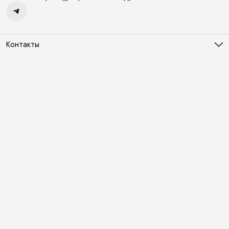
Контакты
Адрес
Москва, Холодильный переулок д. 3
Телефон
8 (495) 481-03-14
Режим работы
ПН-ВС 10:00-22:00
Эл. почта
online@vindex.ru