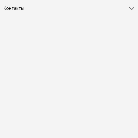
Контакты
Адрес
Москва, Холодильный переулок д. 3
Телефон
8 (495) 481-03-14
Режим работы
ПН-ВС 10:00-22:00
Эл. почта
online@vindex.ru