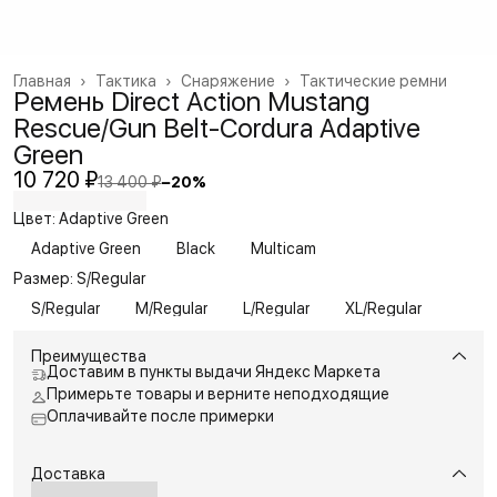
Главная
›
Тактика
›
Снаряжение
›
Тактические ремни
Ремень Direct Action Mustang
Rescue/Gun Belt-Cordura Adaptive
Green
10 720 ₽
13 400 ₽
−
20
%
Цвет: Adaptive Green
Adaptive Green
Black
Multicam
Размер: S/Regular
S/Regular
M/Regular
L/Regular
XL/Regular
Преимущества
Доставим в пункты выдачи Яндекс Маркета
Примерьте товары и верните неподходящие
Оплачивайте после примерки
Доставка