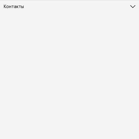
Контакты
Адрес
Москва, Холодильный переулок д. 3
Телефон
8 (495) 481-03-14
Режим работы
ПН-ВС 10:00-22:00
Эл. почта
online@vindex.ru