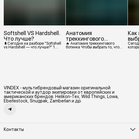
Softshell VS Hardshell.
Анатомия
Как
Что лучше?
треккингового
выб
ботинка
🌲Сегодня на разборе "Softshell
🔥 Анатомия треккингового
Сегод
vs Hardshell — что лучше?" 1.
ботинка Чтобы выбрать то, что
которы
Сегодня Softshell — это прежде
действительно нужно,
костр
всего верхняя одежда. Это
посмотрим, из чего состоит
класс тёплой и эластичной
треккинговый ботинок. 1.
одежды, созданной объединить
Подмётка Нижний резиновый
комфорт флиса и ветрозащиту в
слой, который обеспечивает
одном слое. Внутри бывают
контакт с поверхностью.
разные типы: • Влагозащитный
Подмётки делают из
мембранный Softshell. Когда
вулканизированной резины с
необходима вещь с
добавлением других
максимально прочной,
материалов в разных
VINDEX - мультибрендовый магазин оригинальной
эластичной тканью. •
пропорциях. Обеспечивает
Ветрозащитный мембранный
сцепление с поверхностью,
тактической и аутдор экипировки от европейских и
Softshell Демисезонная гор
защиту от истрирания и износа,
американских брендов: Helikon-Tex, Wild Things, Lowa,
а также безопасность. 2
Eberlestock, Snugpak, Zamberlan и др.
Контакты
Адрес