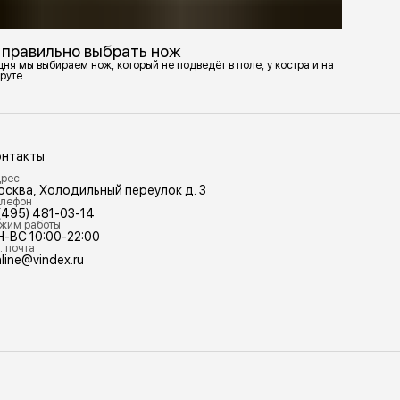
 правильно выбрать нож
ня мы выбираем нож, который не подведёт в поле, у костра и на
руте.
онтакты
рес
осква, Холодильный переулок д. 3
лефон
(495) 481-03-14
жим работы
Н-ВС 10:00-22:00
. почта
line@vindex.ru