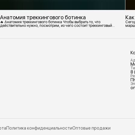
Анатомия треккингового ботинка
Как
🔥 Анатомия треккингового ботинка Чтобы выбрать то, что
Сегод
действительно нужно, посмотрим, из чего состоит треккинговый
марш
ботинок. 1. Подмётка Нижний резиновый слой, который обеспечивает
контакт с поверхностью. Подмётки делают из вулканизированной
резины с добавлением других материалов в разных пропорциях.
Обеспечивает сцепление с поверхностью, защиту от истрирания и
износа, а также безопасность. 2
К
Ад
М
Те
8 
Ре
П
Эл
on
рта
Политика конфиденциальности
Оптовые продажи