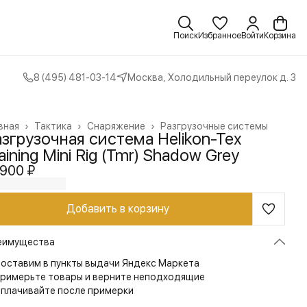
Поиск
Избранное
Войти
Корзина
8 (495) 481-03-14
Москва, Холодильный переулок д. 3
вная
›
Тактика
›
Снаряжение
›
Разгрузочные системы
згрузочная система Helikon-Tex
aining Mini Rig (Tmr) Shadow Grey
 900 ₽
Добавить в корзину
еимущества
оставим в пункты выдачи Яндекс Маркета
римерьте товары и верните неподходящие
плачивайте после примерки