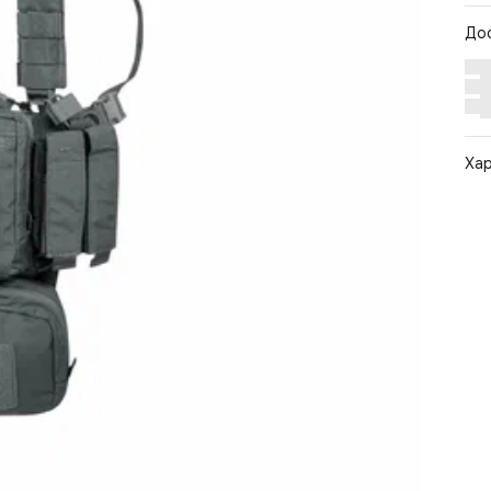
До
Ха
Арт
Цв
Ра
Ст
По
Бр