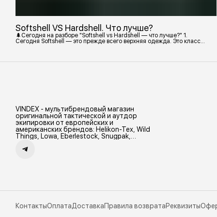
Softshell VS Hardshell. Что лучше?
🌲Сегодня на разборе "Softshell vs Hardshell — что лучше?" 1.
Сегодня Softshell — это прежде всего верхняя одежда. Это класс
тёплой и эластичной одежды, созданной объединить комфорт флиса
и ветрозащиту в одном слое. Внутри бывают разные типы: •
Влагозащитный мембранный Softshell. Когда необходима вещь с
максимально прочной, эластичной тканью. • Ветрозащитный
мембранный Softshell Демисезонная гор
VINDEX - мультибрендовый магазин
оригинальной тактической и аутдор
экипировки от европейских и
американских брендов: Helikon-Tex, Wild
Things, Lowa, Eberlestock, Snugpak,
Zamberlan и др.
Контакты
Оплата
Доставка
Правила возврата
Реквизиты
Офе