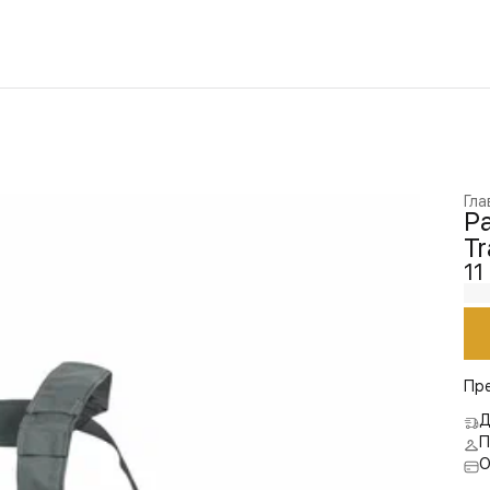
Гла
Ра
Tr
11
Пр
Д
П
О