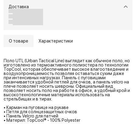
Доставка
О товаре
Характеристики
Поло UTL (Urban Tactical Line) выглядит как обычное поло, но
изготовлено из термоактивного полиэстера по технологии
TopCool, которая обеспечивает высокое влагоотведение и
воздухопроницаемость позволяя оставаться сухим даже
при интенсивных нагрузках. Панель с пуговицами
заканчивается удобной петлей для очков, а панель velcro на
плече позволяет носить шевроны. Официальный вид
позволяет носить поло на работе в офисе, а удобный крой и
высокотехнологичные материалы использовать на
стрельбищах и в тирах.
• Карман на пуговице на рукаве
• Петля для солнцезащитных очков
• Панель Velcro для патчей
• Материл: TopCool® - 100% Polyester