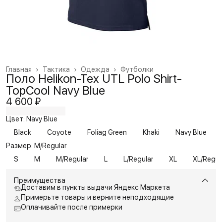
Главная
›
Тактика
›
Одежда
›
Футболки
Поло Helikon-Tex UTL Polo Shirt-
TopCool Navy Blue
4 600 ₽
Цвет: Navy Blue
Black
Coyote
Foliag Green
Khaki
Navy Blue
Размер: M/Regular
S
M
M/Regular
L
L/Regular
XL
XL/Regul
Преимущества
Доставим в пункты выдачи Яндекс Маркета
Примерьте товары и верните неподходящие
Оплачивайте после примерки