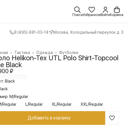
Поиск
Избранное
Войти
Корзина
8 (495) 481-03-14
Москва, Холодильный переулок д. 3
вная
›
Тактика
›
Одежда
›
Футболки
ло Helikon-Tex UTL Polo Shirt-Topcool
te Black
900 ₽
т: Black
lack
мер: M/Regular
/Regular
L/Regular
XL/Regular
XXL/Regular
Добавить в корзину