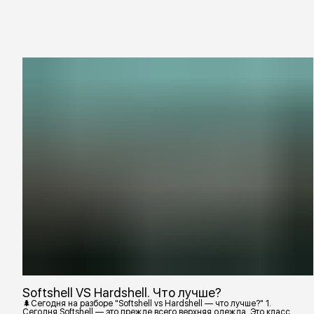
Softshell VS Hardshell. Что лучше?
🌲Сегодня на разборе "Softshell vs Hardshell — что лучше?" 1.
Сегодня Softshell — это прежде всего верхняя одежда. Это класс