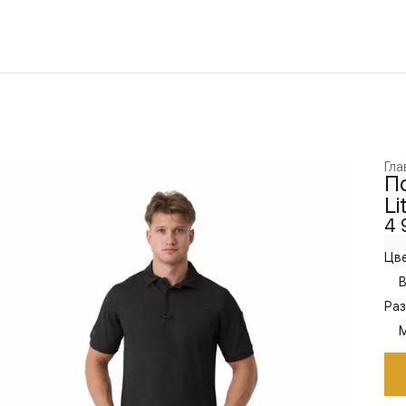
Гла
По
Li
4 
Цве
B
Раз
M