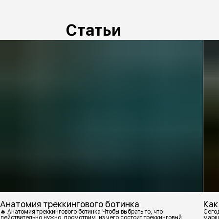
Статьи
Анатомия треккингового ботинка
Как
🔥 Анатомия треккингового ботинка Чтобы выбрать то, что
Сегод
действительно нужно, посмотрим, из чего состоит треккинговый
марш