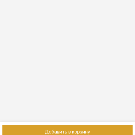
Режим работы
ПН-ВС 10:00-22:00
Эл. почта
online@vindex.ru
Добавить в корзину
Контакты
Оплата
Доставка
Правила возврата
Реквизиты
Оферт