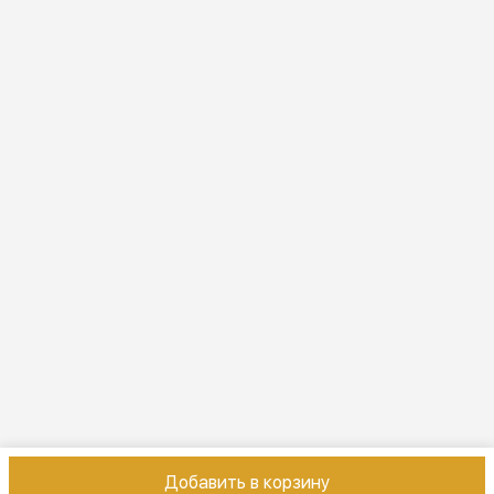
Режим работы
ПН-ВС 10:00-22:00
Эл. почта
online@vindex.ru
Добавить в корзину
Контакты
Оплата
Доставка
Правила возврата
Реквизиты
Оферт