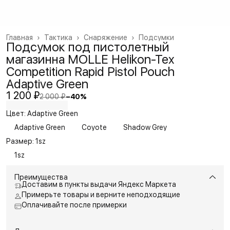
Главная
›
Тактика
›
Снаряжение
›
Подсумки
Подсумок под пистолетный
магазинна MOLLE Helikon-Tex
Competition Rapid Pistol Pouch
Adaptive Green
1 200 ₽
2 000 ₽
−
40
%
Цвет: Adaptive Green
Adaptive Green
Coyote
Shadow Grey
Размер: 1sz
1sz
Преимущества
Доставим в пункты выдачи Яндекс Маркета
Примерьте товары и верните неподходящие
Оплачивайте после примерки